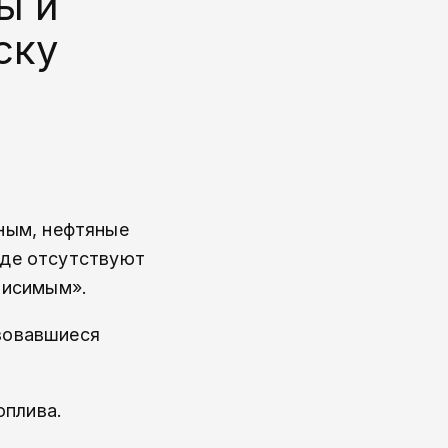
ы и
ску
ным, нефтяные
где отсутствуют
висимым».
ьзовавшиеся
оплива.