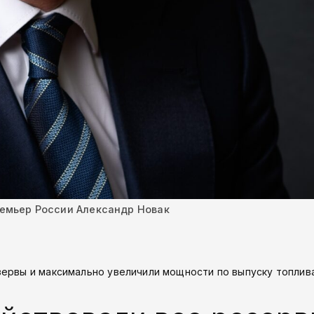
емьер России Александр Новак
зервы и максимально увеличили мощности по выпуску топлив