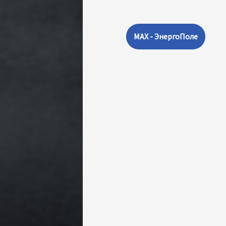
MAX - ЭнергоПоле