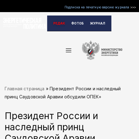
Подписка на печатную версию журнала
>>>
Перейти
РЕДАКЦИЯ
ФОТОБАНК
ЖУРНАЛ
к
содержимому
Главная страница
»
Президент России и наследный
принц Саудовской Аравии обсудили ОПЕК+
Президент России и
наследный принц
Саудовской Аравии