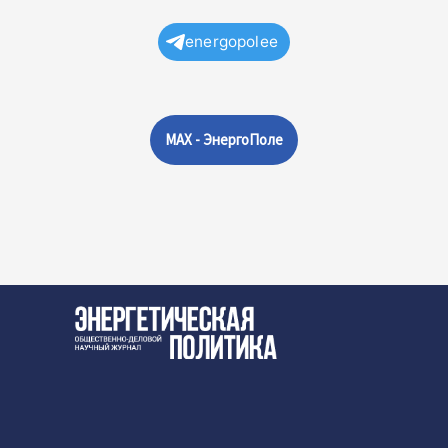
energopolee
MAX - ЭнергоПоле