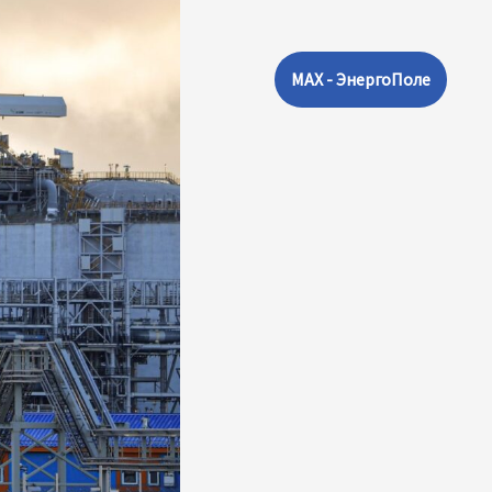
MAX - ЭнергоПоле