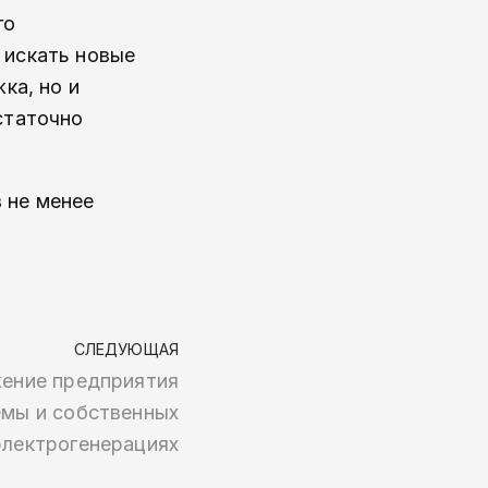
го
 искать новые
ка, но и
статочно
 не менее
СЛЕДУЮЩАЯ
жение предприятия
емы и собственных
электрогенерациях