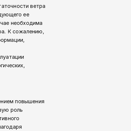
таточности ветра
едующего ее
учае необходима
ра. К сожалению,
формации,
плуатации
гических,
ением повышения
вую роль
тивного
лагодаря