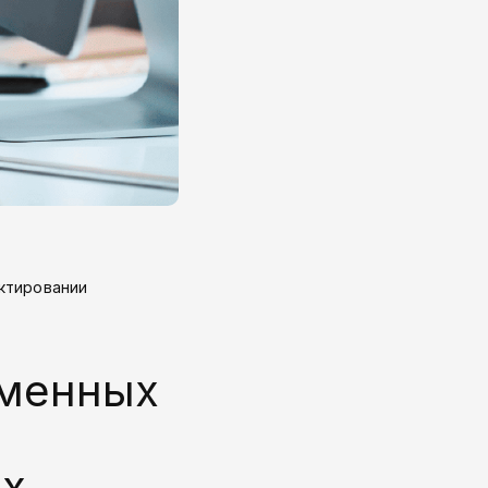
ктировании
еменных
ых