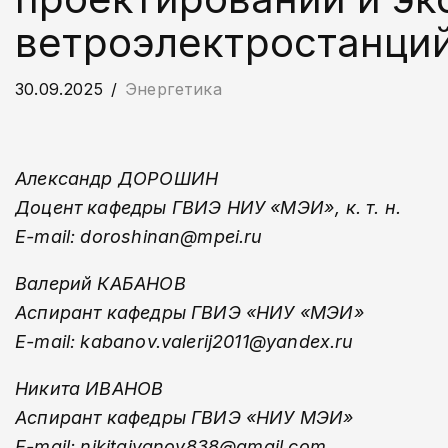
ветроэлектростанци
30.09.2025
Энергетика
Александр ДОРОШИН
Доцент кафедры ГВИЭ НИУ «МЭИ», к. т. н.
E-mail: doroshinan@mpei.ru
Валерий КАБАНОВ
Аспирант кафедры ГВИЭ «НИУ «МЭИ»
E-mail: kabanov.valerij2011@yandex.ru
Никита ИВАНОВ
Аспирант кафедры ГВИЭ «НИУ МЭИ»
E-mail: nikitaivanov838@gmail.com