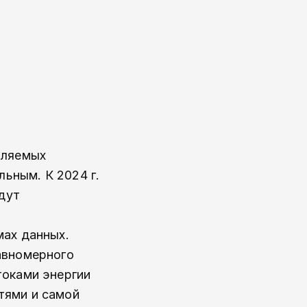
вляемых
льным. К 2024 г.
дут
мах данных.
авномерного
токами энергии
тями и самой