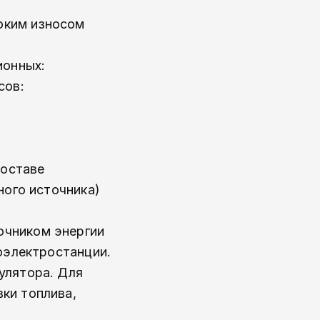
оким износом
ионных:
сов:
составе
ного источника)
очником энергии
оэлектростанции.
улятора. Для
ки топлива,