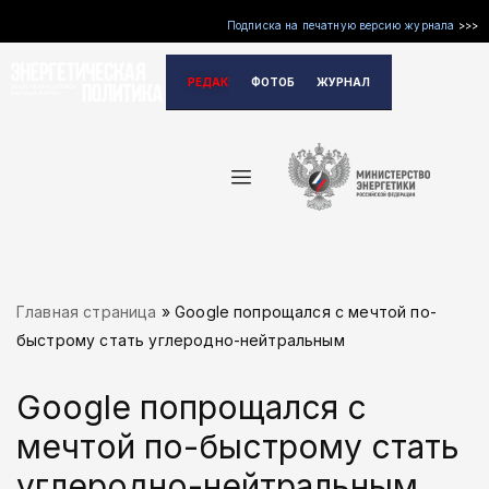
Подписка на печатную версию журнала
>>>
Перейти
РЕДАКЦИЯ
ФОТОБАНК
ЖУРНАЛ
к
содержимому
Главная страница
»
Google попрощался с мечтой по-
быстрому стать углеродно-нейтральным
Google попрощался с
мечтой по-быстрому стать
углеродно-нейтральным