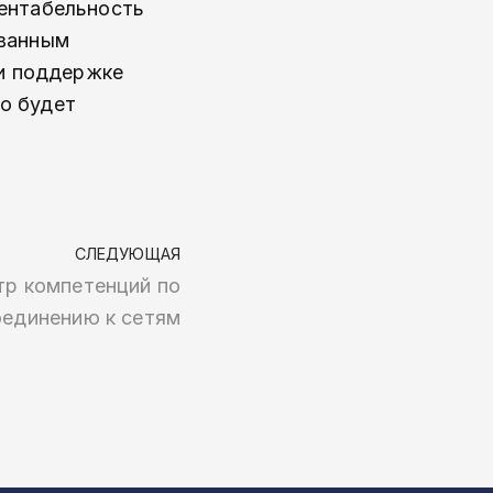
рентабельность
ованным
ри поддержке
о будет
СЛЕДУЮЩАЯ
тр компетенций по
оединению к сетям