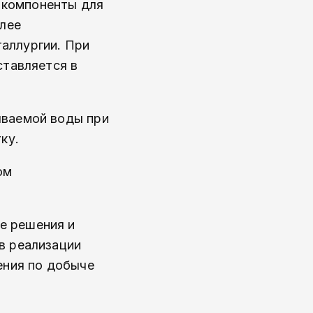
 компоненты для
олее
аллургии. При
ставляется в
ываемой воды при
ку.
ом
е решения и
в реализации
ения по добыче