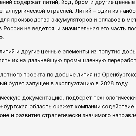
ий содержат литий, йод, бром и другие ценные
еталлургической отраслей. Литий – один из наиб
ля производства аккумуляторов и сплавов в мет
России не ведется, и значительная его часть по
».
литий и другие ценные элементы из попутно доб
лять их на дальнейшую промышленную переработ
лотного проекта по добыче лития на Оренбургск
й будет запущен в эксплуатацию в 2028 году.
ическую документацию, подберет технологически
енбургская область окажет компании содействие 
оне и развития стратегически значимого направл