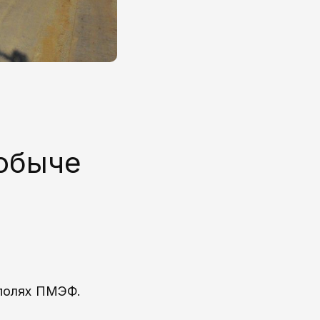
добыче
 полях ПМЭФ.