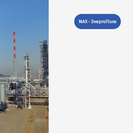
MAX - ЭнергоПоле