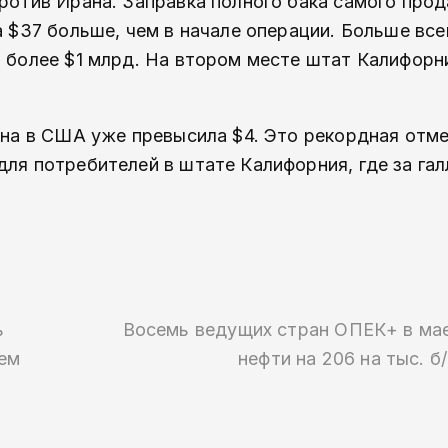
против Ирана. Заправка полного бака самого пр
а $37 больше, чем в начале операции. Больше вс
н более $1 млрд. На втором месте штат Калифорн
зина в США уже превысила $4. Это рекордная отме
для потребителей в штате Калифорния, где за гал
ь
Восемь ведущих стран ОПЕК+ в ма
ем
нефти на 206 на тыс. б