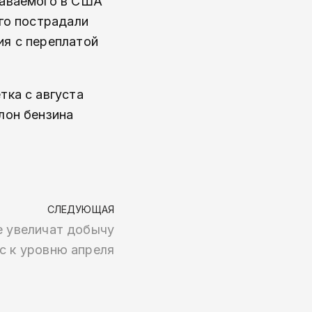
одаваемого в США
его пострадали
ия с переплатой
тка с августа
лон бензина
СЛЕДУЮЩАЯ
е увеличат добычу
/с к уровню апреля