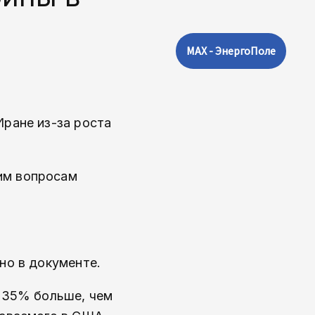
MAX - ЭнергоПоле
Иране из-за роста
им вопросам
но в документе.
а 35% больше, чем