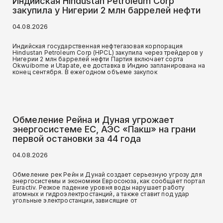
Индийская Hindustan Petroleum Corp
закупила у Нигерии 2 млн баррелей нефти
04.08.2026
Индийская государственная нефтегазовая корпорация
Hindustan Petroleum Corp (HPCL) закупила через трейдеров у
Нигерии 2 млн баррелей нефти Партия включает сорта
Okwuibome и Utapate, ее доставка в Индию запланирована на
конец сентября. В ежегодном объеме закупок
Обмеление Рейна и Дуная угрожает
энергосистеме ЕС, АЭС «Пакш» на грани
первой остановки за 44 года
04.08.2026
Обмеление рек Рейн и Дунай создает серьезную угрозу для
энергосистемы и экономики Евросоюза, как сообщает портал
Euractiv. Резкое падение уровня воды нарушает работу
атомных и гидроэлектростанций, а также ставит под удар
угольные электростанции, зависящие от